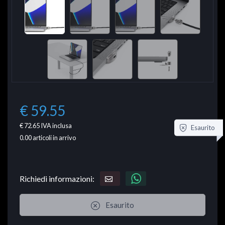
€ 59.55
€ 72.65
IVA inclusa
Esaurito
0.00
articoli in arrivo
Richiedi informazioni:
Esaurito