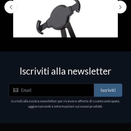
€
Iscriviti alla newsletter
Accessori Vari
Iscriviti
EPSON TABLET STAND, BLACK. Porta tablet
Epson, solido in metallo, orientabile in tre assi.
Iscriviti alla nostra newsletter per ricevere offerte di sconto anticipate,
Adatto a tutti i tablet.
aggiornamenti e informazioni sui nuovi prodotti.
€82.72