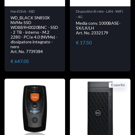
Hard Disk - SSD
Dispositivi di rete - LAN - WiFi
- 4G
WD_BLACK SN850X
NVMe SSD
Media conv. 1000BASE-
WDBB9H0020BNC - SSD
SX/LX/LH
- 2 TB - interno - M.2
Art. No. 2332179
2280 - PCIe 4.0 (NVMe) -
dissipatore integrato -
€ 17.50
nero
Art. No. 7739384
€ 647.05
Esaurito