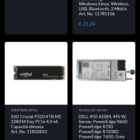
Windows/Linux, Wireless,
USB, Bluetooth, 2 Mbit/s
Art. No. 11785106
€ 21.24
Solid State drive
Accessori server
SSD Crucial P310 4TB M2
DELL 450-AEBM, 495 W,
2280 M Key PCIe 4.0 x4
Server, PowerEdge R630
Capacità elevata
PowerEdge R730
Art. No. 11802810
PowerEdge R730XD
PowerEdge T630, Grey