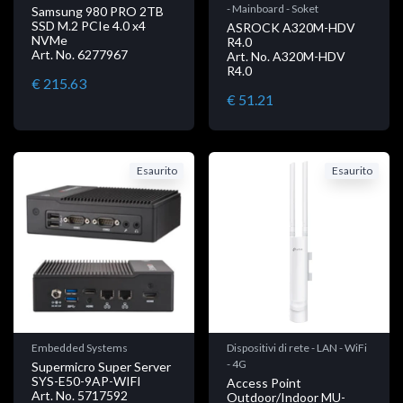
- Mainboard - Soket
Samsung 980 PRO 2TB
SSD M.2 PCIe 4.0 x4
ASROCK A320M-HDV
NVMe
R4.0
Art. No. 6277967
Art. No. A320M-HDV
R4.0
€ 215.63
€ 51.21
Esaurito
Esaurito
Embedded Systems
Dispositivi di rete - LAN - WiFi
- 4G
Supermicro Super Server
SYS-E50-9AP-WIFI
Access Point
Art. No. 5717592
Outdoor/Indoor MU-