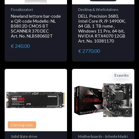
Fiscalizzatori
Desktop & Workstations
Newland lettore bar-code
DELL Precision 3680,
e QR-code Modello: NL
Intel Core i9, i9-14900K,
BS80 2D CMOS BT
64 GB, 1 TB nvme ,
SCANNER 370 DEC
Windows 11 Pro, 64-bit,
Art. No. NLBS80602T
NVIDIA RTX4070 12GB
Art. No. 10381170
€ 240.00
€ 2770.00
Esaurito
Coming soon
Solid State drive
Motherboards - Schede Madri