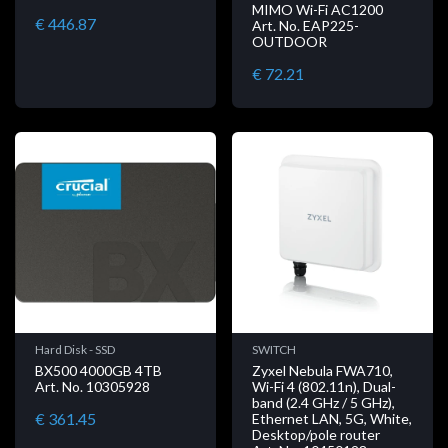
MIMO Wi-Fi AC1200
€ 446.87
Art. No. EAP225-
OUTDOOR
€ 72.21
Hard Disk - SSD
SWITCH
BX500 4000GB 4TB
Zyxel Nebula FWA710,
Art. No. 10305928
Wi-Fi 4 (802.11n), Dual-
band (2.4 GHz / 5 GHz),
€ 361.45
Ethernet LAN, 5G, White,
Desktop/pole router