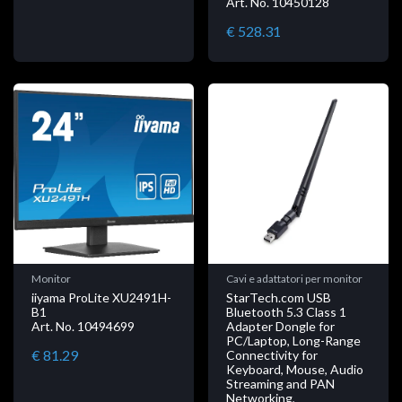
Art. No. 10450128
€ 528.31
Monitor
Cavi e adattatori per monitor
iiyama ProLite XU2491H-
StarTech.com USB
B1
Bluetooth 5.3 Class 1
Art. No. 10494699
Adapter Dongle for
PC/Laptop, Long-Range
€ 81.29
Connectivity for
Keyboard, Mouse, Audio
Streaming and PAN
Networking,