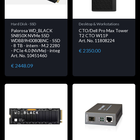
Hard Disk - SSD
Desktop & Workstations
Palorosa WD_BLACK
CTO/Dell Pro Max Tower
SN850X NVMe SSD
T2 CTO W11P
WDBB9H0080BNC - SSD
Art. No. 11808224
- 8 TB - intern - M.2 2280
€ 2350.00
- PCIe 4.0 (NVMe) - integ
Art. No. 10451460
€ 2448.09