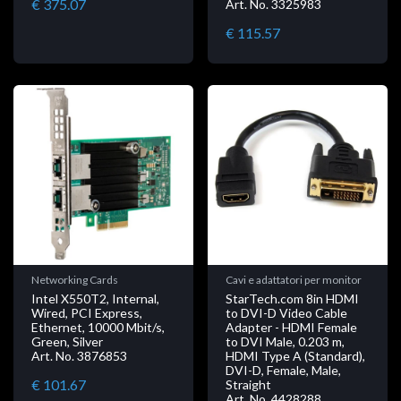
€ 375.07
Art. No. 3325983
€ 115.57
Networking Cards
Cavi e adattatori per monitor
Intel X550T2, Internal,
StarTech.com 8in HDMI
Wired, PCI Express,
to DVI-D Video Cable
Ethernet, 10000 Mbit/s,
Adapter - HDMI Female
Green, Silver
to DVI Male, 0.203 m,
Art. No. 3876853
HDMI Type A (Standard),
DVI-D, Female, Male,
€ 101.67
Straight
Art. No. 4428288