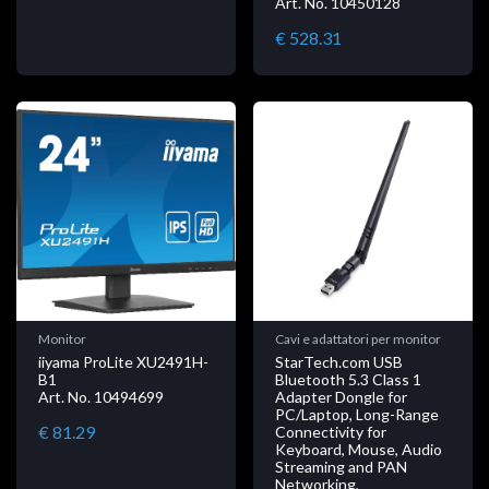
Art. No. 10450128
€ 528.31
Monitor
Cavi e adattatori per monitor
iiyama ProLite XU2491H-
StarTech.com USB
B1
Bluetooth 5.3 Class 1
Art. No. 10494699
Adapter Dongle for
PC/Laptop, Long-Range
€ 81.29
Connectivity for
Keyboard, Mouse, Audio
Streaming and PAN
Networking,