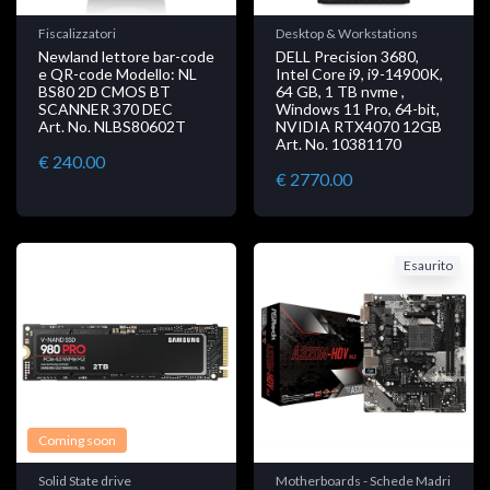
Fiscalizzatori
Desktop & Workstations
Newland lettore bar-code
DELL Precision 3680,
e QR-code Modello: NL
Intel Core i9, i9-14900K,
BS80 2D CMOS BT
64 GB, 1 TB nvme ,
SCANNER 370 DEC
Windows 11 Pro, 64-bit,
Art. No. NLBS80602T
NVIDIA RTX4070 12GB
Art. No. 10381170
€ 240.00
€ 2770.00
Esaurito
Coming soon
Solid State drive
Motherboards - Schede Madri