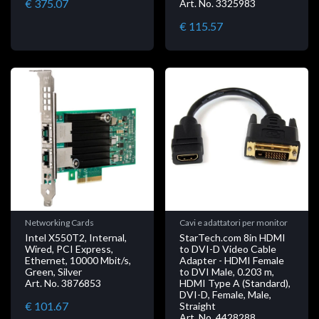
€ 375.07
Art. No. 3325983
€ 115.57
Networking Cards
Cavi e adattatori per monitor
Intel X550T2, Internal,
StarTech.com 8in HDMI
Wired, PCI Express,
to DVI-D Video Cable
Ethernet, 10000 Mbit/s,
Adapter - HDMI Female
Green, Silver
to DVI Male, 0.203 m,
Art. No. 3876853
HDMI Type A (Standard),
DVI-D, Female, Male,
€ 101.67
Straight
Art. No. 4428288