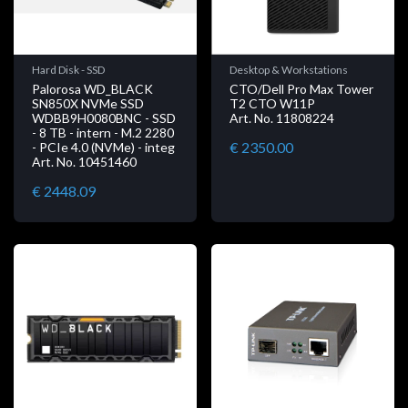
Hard Disk - SSD
Desktop & Workstations
Palorosa WD_BLACK
CTO/Dell Pro Max Tower
SN850X NVMe SSD
T2 CTO W11P
WDBB9H0080BNC - SSD
Art. No. 11808224
- 8 TB - intern - M.2 2280
€ 2350.00
- PCIe 4.0 (NVMe) - integ
Art. No. 10451460
€ 2448.09