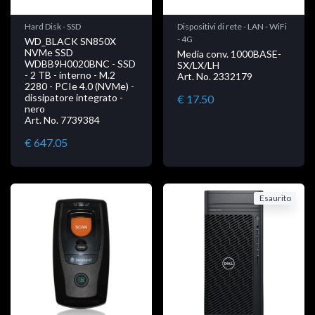
Hard Disk - SSD
Dispositivi di rete - LAN - WiFi
- 4G
WD_BLACK SN850X
NVMe SSD
Media conv. 1000BASE-
WDBB9H0020BNC - SSD
SX/LX/LH
- 2 TB - interno - M.2
Art. No. 2332179
2280 - PCIe 4.0 (NVMe) -
dissipatore integrato -
€ 17.50
nero
Art. No. 7739384
€ 647.05
Esaurito