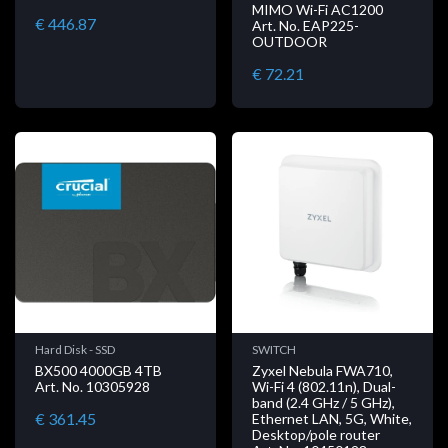
MIMO Wi-Fi AC1200
€ 446.87
Art. No. EAP225-
OUTDOOR
€ 72.21
Hard Disk - SSD
SWITCH
BX500 4000GB 4TB
Zyxel Nebula FWA710,
Art. No. 10305928
Wi-Fi 4 (802.11n), Dual-
band (2.4 GHz / 5 GHz),
€ 361.45
Ethernet LAN, 5G, White,
Desktop/pole router