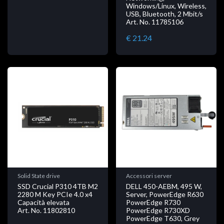
Windows/Linux, Wireless,
USB, Bluetooth, 2 Mbit/s
Art. No. 11785106
€ 21.24
Solid State drive
Accessori server
SSD Crucial P310 4TB M2
DELL 450-AEBM, 495 W,
2280 M Key PCIe 4.0 x4
Server, PowerEdge R630
Capacità elevata
PowerEdge R730
Art. No. 11802810
PowerEdge R730XD
PowerEdge T630, Grey