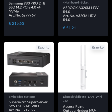
- Mainboard - Soket
Samsung 980 PRO 2TB
SSD M.2 PCIe 4.0 x4
ASROCK A320M-HDV
NVMe
R4.0
Art. No. 6277967
Art. No. A320M-HDV
R4.0
€ 215.63
€ 51.21
Esaurito
Esaurito
Embedded Systems
Dispositivi di rete - LAN - WiFi
- 4G
Supermicro Super Server
SYS-E50-9AP-WIFI
Access Point
Art. No. 5717592
Outdoor/Indoor MU-